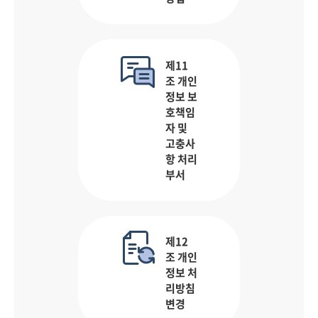
제11
조 개인
정보 보
호책임
자 및
고충사
항 처리
부서
제12
조 개인
정보 처
리방침
변경