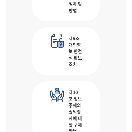
절차 및
방법
제9조
개인정
보 안전
성 확보
조치
제10
조 정보
주체의
권익침
해에 대
한 구제
방법