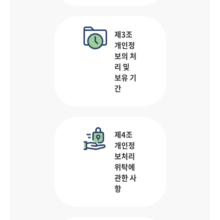
제3조
개인정
보의 처
리 및
보유 기
간
제4조
개인정
보처리
위탁에
관한 사
항