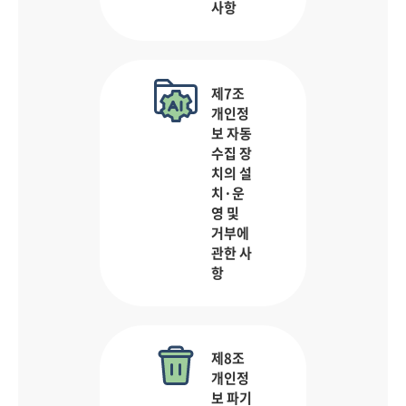
사항
제7조
개인정
보 자동
수집 장
치의 설
치·운
영 및
거부에
관한 사
항
제8조
개인정
보 파기