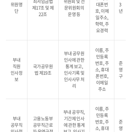
최저임금법
위원회 및 전
위원명
대폰번
3
제17조 및 제
문위원회의
단
호, 이메
년
22조
운영 등
일주소,
학력, 주
요경력
이름, 주
부내 공무원
민등록
부내
인사에 관한
번호, 주
준
직원
국가공무원
통계 보고,
소, 휴대
영
인사정
법 제19조
인사기록 및
폰번호,
구
보
인사사무 처
이메일
리
주소
이름, 주
부내 공무직,
민등록
부내
고용노동부
기간제 인사
번호, 주
준
공무직
공무직근로
에 관한 통계
소, 휴대
영
인사정
자 운영규정
보고, 인사기