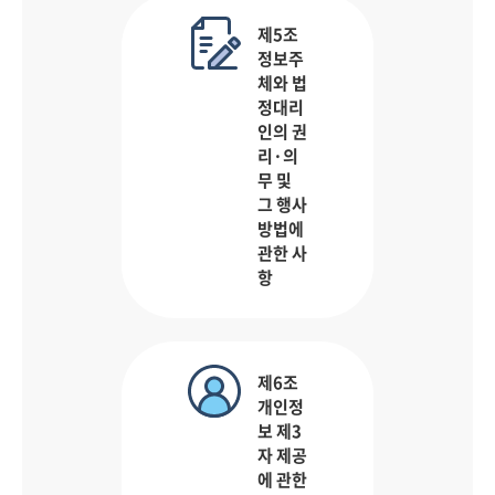
제5조
정보주
체와 법
정대리
인의 권
리·의
무 및
그 행사
방법에
관한 사
항
제6조
개인정
보 제3
자 제공
에 관한