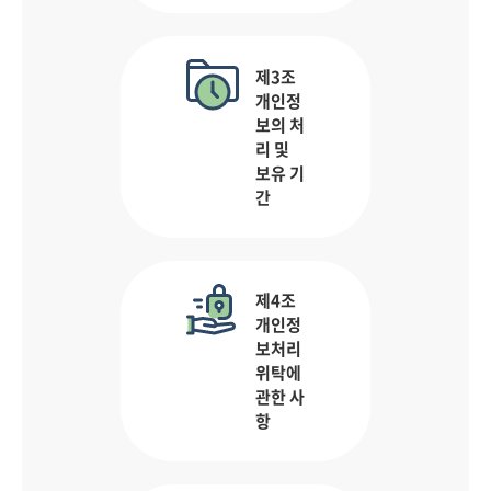
제3조
개인정
보의 처
리 및
보유 기
간
제4조
개인정
보처리
위탁에
관한 사
항