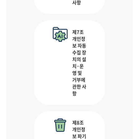
사항
제7조
개인정
보 자동
수집 장
치의 설
치·운
영 및
거부에
관한 사
항
제8조
개인정
보 파기