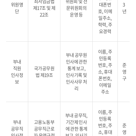
최저임금법
위원회 및 전
위원명
대폰번
3
제17조 및 제
문위원회의
단
호, 이메
년
22조
운영 등
일주소,
학력, 주
요경력
이름, 주
부내 공무원
민등록
부내
인사에 관한
번호, 주
준
직원
국가공무원
통계 보고,
소, 휴대
영
인사정
법 제19조
인사기록 및
폰번호,
구
보
인사사무 처
이메일
리
주소
이름, 주
부내 공무직,
민등록
부내
고용노동부
기간제 인사
번호, 주
준
공무직
공무직근로
에 관한 통계
소, 휴대
영
인사정
자 운영규정
보고, 인사기