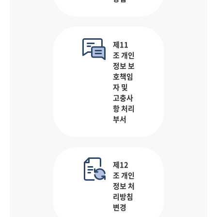
제11
조 개인
정보 보
호책임
자 및
고충사
항 처리
부서
제12
조 개인
정보 처
리방침
변경