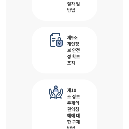
절차 및
방법
제9조
개인정
보 안전
성 확보
조치
제10
조 정보
주체의
권익침
해에 대
한 구제
방법