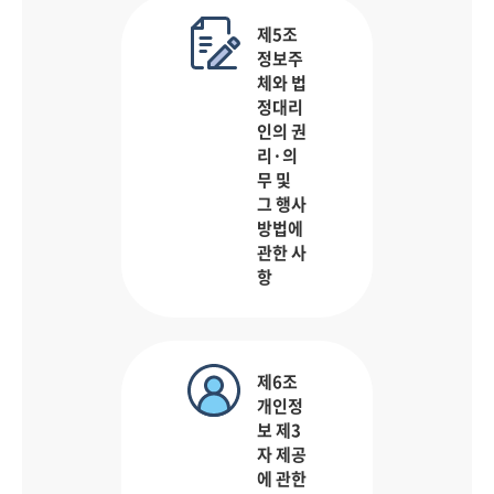
제5조
정보주
체와 법
정대리
인의 권
리·의
무 및
그 행사
방법에
관한 사
항
제6조
개인정
보 제3
자 제공
에 관한