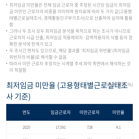
최저임금 미만율은 전체 임금 근로자 중 추정된 시간당 임금이 최저임
금 미만인 근로자의 비중을 의미하며 원자료에 따라 두 가지 값(고용형
태별근로실태조사, 경제활동인구부가조사)으로 산출하여 심의에 활용
함
그러나 두 조사 모두 최저임금 분석을 목적으로 하는 조사가 아니므로
근로자의 시급 산출, 최저임금 적용제외자·감액적용자의 식별 등의 정
확한 분석에 한계가 있고
두 조사간 편차도 있으므로, 해당 결과를 ‘최저임금 위반율’(최저임금
위반자의 비율)로 해석할 수 없음
따라서 미만 근로자 추정치는 시계열 추세 파악 측면에서 해석하는 것
이 적절함
최저임금 미만율 (고용형태별근로실태조
(단위:천명, %)
사 기준)
연도
임금근로자
미만근로자
미만율
2025
17,591
728
4.1