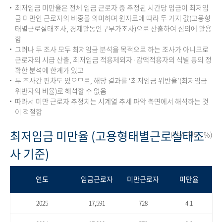
최저임금 미만율은 전체 임금 근로자 중 추정된 시간당 임금이 최저임
금 미만인 근로자의 비중을 의미하며 원자료에 따라 두 가지 값(고용형
태별근로실태조사, 경제활동인구부가조사)으로 산출하여 심의에 활용
함
그러나 두 조사 모두 최저임금 분석을 목적으로 하는 조사가 아니므로
근로자의 시급 산출, 최저임금 적용제외자·감액적용자의 식별 등의 정
확한 분석에 한계가 있고
두 조사간 편차도 있으므로, 해당 결과를 ‘최저임금 위반율’(최저임금
위반자의 비율)로 해석할 수 없음
따라서 미만 근로자 추정치는 시계열 추세 파악 측면에서 해석하는 것
이 적절함
최저임금 미만율 (고용형태별근로실태조
(단위:천명, %)
사 기준)
연도
임금근로자
미만근로자
미만율
2025
17,591
728
4.1