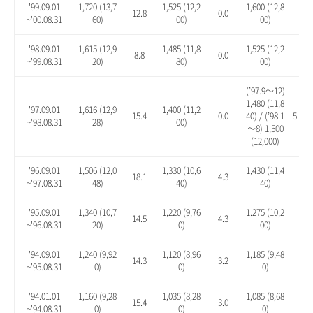
'99.09.01
1,720 (13,7
1,525 (12,2
1,600 (12,8
12.8
0.0
4.9
~'00.08.31
60)
00)
00)
'98.09.01
1,615 (12,9
1,485 (11,8
1,525 (12,2
8.8
0.0
2.7
~'99.08.31
20)
80)
00)
(’97.9～12)
1,480 (11,8
'97.09.01
1,616 (12,9
1,400 (11,2
15.4
0.0
40) / (’98.1
5.7 / 
~'98.08.31
28)
00)
～8) 1,500
(12,000)
'96.09.01
1,506 (12,0
1,330 (10,6
1,430 (11,4
18.1
4.3
12.
~'97.08.31
48)
40)
40)
'95.09.01
1,340 (10,7
1,220 (9,76
1.275 (10,2
14.5
4.3
8.9
~'96.08.31
20)
0)
00)
'94.09.01
1,240 (9,92
1,120 (8,96
1,185 (9,48
14.3
3.2
9.2
~'95.08.31
0)
0)
0)
'94.01.01
1,160 (9,28
1,035 (8,28
1,085 (8,68
15.4
3.0
7.9
~'94.08.31
0)
0)
0)