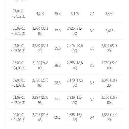
'07.01.01
4,200
35.5
3,175
2.4
3,490
12.
~'07.12.31
'05.09.01
3,900 (31,2
2,925 (23,4
37.0
3.0
3,615
27.
~'06.12.31
00)
00)
'04.09.01
3,390 (27,1
2,575 (20,6
2,840 (22,7
35.0
2.6
13.
~'05.08.31
20)
00)
20)
'03.09.01
3,100 (24,8
2,355 (18,8
2.750 (22,0
36.3
3.5
20.
~'04.08.31
00)
40)
00)
'02.09.01
2,700 (21,6
2,170 (17,3
2.340 (18,7
28.6
3.3
11.
~'03.08.31
00)
60)
20)
'01.09.01
2,837 (22,6
1,930 (15,4
2.100 (16,8
52.1
3.5
12.
~'02.08.31
96)
40)
00)
'00.09.01
2,706 (21,6
1,686 (13,4
1,865 (14,9
69.1
5.4
16.
~'01.08.31
48)
88)
20)