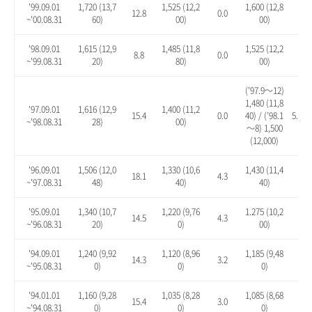
'99.09.01
1,720 (13,7
1,525 (12,2
1,600 (12,8
12.8
0.0
4.9
~'00.08.31
60)
00)
00)
'98.09.01
1,615 (12,9
1,485 (11,8
1,525 (12,2
8.8
0.0
2.7
~'99.08.31
20)
80)
00)
(’97.9～12)
1,480 (11,8
'97.09.01
1,616 (12,9
1,400 (11,2
15.4
0.0
40) / (’98.1
5.7 / 
~'98.08.31
28)
00)
～8) 1,500
(12,000)
'96.09.01
1,506 (12,0
1,330 (10,6
1,430 (11,4
18.1
4.3
12.
~'97.08.31
48)
40)
40)
'95.09.01
1,340 (10,7
1,220 (9,76
1.275 (10,2
14.5
4.3
8.9
~'96.08.31
20)
0)
00)
'94.09.01
1,240 (9,92
1,120 (8,96
1,185 (9,48
14.3
3.2
9.2
~'95.08.31
0)
0)
0)
'94.01.01
1,160 (9,28
1,035 (8,28
1,085 (8,68
15.4
3.0
7.9
~'94.08.31
0)
0)
0)