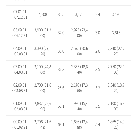
'07.01.01
4,200
35.5
3,175
2.4
3,490
12.
~'07.12.31
'05.09.01
3,900 (31,2
2,925 (23,4
37.0
3.0
3,615
27.
~'06.12.31
00)
00)
'04.09.01
3,390 (27,1
2,575 (20,6
2,840 (22,7
35.0
2.6
13.
~'05.08.31
20)
00)
20)
'03.09.01
3,100 (24,8
2,355 (18,8
2.750 (22,0
36.3
3.5
20.
~'04.08.31
00)
40)
00)
'02.09.01
2,700 (21,6
2,170 (17,3
2.340 (18,7
28.6
3.3
11.
~'03.08.31
00)
60)
20)
'01.09.01
2,837 (22,6
1,930 (15,4
2.100 (16,8
52.1
3.5
12.
~'02.08.31
96)
40)
00)
'00.09.01
2,706 (21,6
1,686 (13,4
1,865 (14,9
69.1
5.4
16.
~'01.08.31
48)
88)
20)