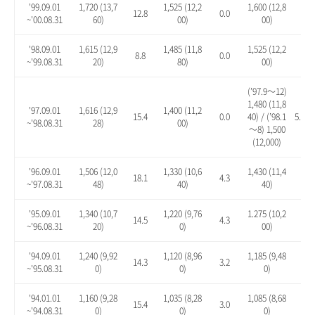
'99.09.01
1,720 (13,7
1,525 (12,2
1,600 (12,8
12.8
0.0
4.9
~'00.08.31
60)
00)
00)
'98.09.01
1,615 (12,9
1,485 (11,8
1,525 (12,2
8.8
0.0
2.7
~'99.08.31
20)
80)
00)
(’97.9～12)
1,480 (11,8
'97.09.01
1,616 (12,9
1,400 (11,2
15.4
0.0
40) / (’98.1
5.7 / 
~'98.08.31
28)
00)
～8) 1,500
(12,000)
'96.09.01
1,506 (12,0
1,330 (10,6
1,430 (11,4
18.1
4.3
12.
~'97.08.31
48)
40)
40)
'95.09.01
1,340 (10,7
1,220 (9,76
1.275 (10,2
14.5
4.3
8.9
~'96.08.31
20)
0)
00)
'94.09.01
1,240 (9,92
1,120 (8,96
1,185 (9,48
14.3
3.2
9.2
~'95.08.31
0)
0)
0)
'94.01.01
1,160 (9,28
1,035 (8,28
1,085 (8,68
15.4
3.0
7.9
~'94.08.31
0)
0)
0)