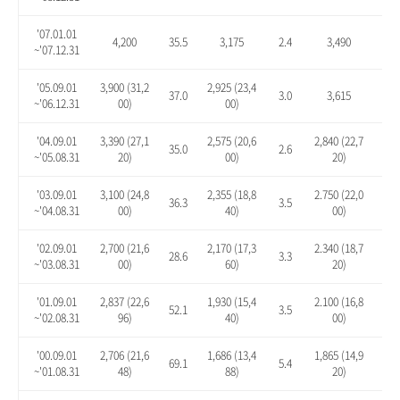
'07.01.01
4,200
35.5
3,175
2.4
3,490
12.
~'07.12.31
'05.09.01
3,900 (31,2
2,925 (23,4
37.0
3.0
3,615
27.
~'06.12.31
00)
00)
'04.09.01
3,390 (27,1
2,575 (20,6
2,840 (22,7
35.0
2.6
13.
~'05.08.31
20)
00)
20)
'03.09.01
3,100 (24,8
2,355 (18,8
2.750 (22,0
36.3
3.5
20.
~'04.08.31
00)
40)
00)
'02.09.01
2,700 (21,6
2,170 (17,3
2.340 (18,7
28.6
3.3
11.
~'03.08.31
00)
60)
20)
'01.09.01
2,837 (22,6
1,930 (15,4
2.100 (16,8
52.1
3.5
12.
~'02.08.31
96)
40)
00)
'00.09.01
2,706 (21,6
1,686 (13,4
1,865 (14,9
69.1
5.4
16.
~'01.08.31
48)
88)
20)