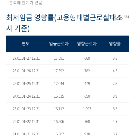
분석에 한계가 있음
최저임금 영향률(고용형태별근로실태조
(단위:천명, %)
사 기준)
연도
임금근로자
영향근로자
영향률
'27.01.01~27.12.31
17,591
660
3.8
'26.01.01~26.12.31
17,392
782
4.5
'25.01.01~25.12.31
17,044
479
2.8
'24.01.01~24.12.31
16,535
650
3.9
'23.01.01~23.12.31
16,712
1,093
6.5
'22.01.01~22.12.31
16,506
768
4.7
'21.01.01~21.12.31
16,307
928
5.7