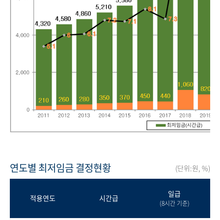
연도별 최저임금 결정현황
(단위:원, %)
일급
적용연도
시간급
(8시간 기준)