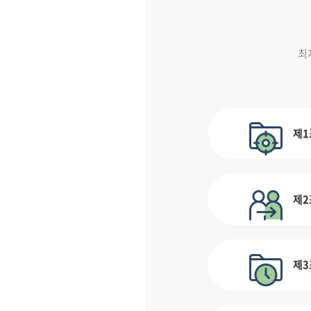
최
제1
제2
제3