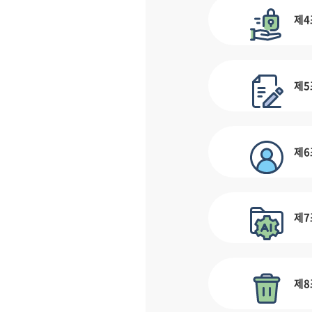
제4
제5
제6
제7
제8