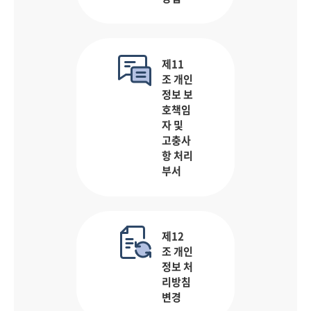
제11
조 개인
정보 보
호책임
자 및
고충사
항 처리
부서
제12
조 개인
정보 처
리방침
변경