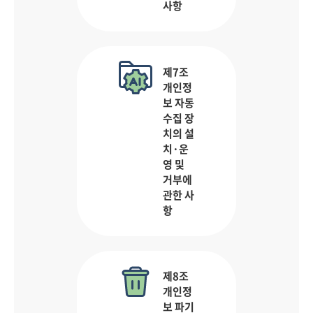
사항
제7조
개인정
보 자동
수집 장
치의 설
치·운
영 및
거부에
관한 사
항
제8조
개인정
보 파기