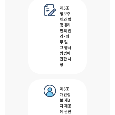
제5조
정보주
체와 법
정대리
인의 권
리·의
무 및
그 행사
방법에
관한 사
항
제6조
개인정
보 제3
자 제공
에 관한