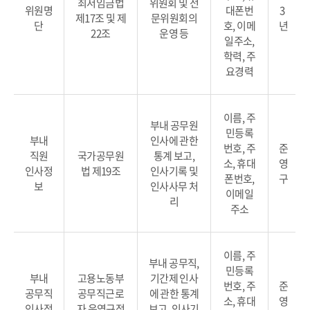
최저임금법
위원회 및 전
위원명
대폰번
3
제17조 및 제
문위원회의
단
호, 이메
년
22조
운영 등
일주소,
학력, 주
요경력
이름, 주
부내 공무원
민등록
부내
인사에 관한
번호, 주
준
직원
국가공무원
통계 보고,
소, 휴대
영
인사정
법 제19조
인사기록 및
폰번호,
구
보
인사사무 처
이메일
리
주소
이름, 주
부내 공무직,
민등록
부내
고용노동부
기간제 인사
번호, 주
준
공무직
공무직근로
에 관한 통계
소, 휴대
영
인사정
자 운영규정
보고, 인사기