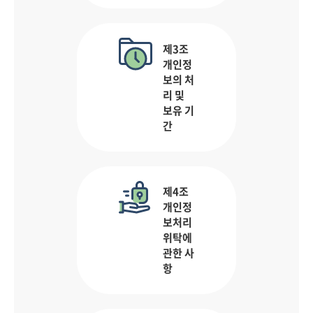
제3조
개인정
보의 처
리 및
보유 기
간
제4조
개인정
보처리
위탁에
관한 사
항