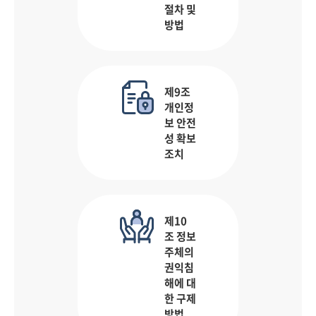
절차 및
방법
제9조
개인정
보 안전
성 확보
조치
제10
조 정보
주체의
권익침
해에 대
한 구제
방법