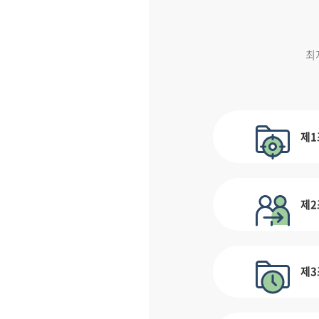
최
제1
제2
제3