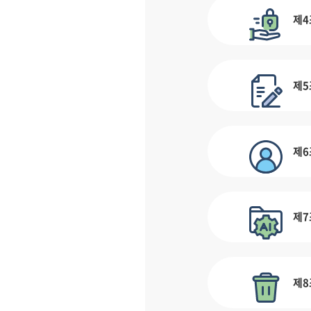
제4
제5
제6
제7
제8