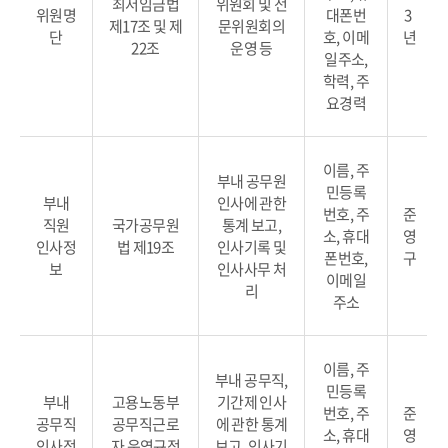
최저임금법
위원회 및 전
위원명
대폰번
3
제17조 및 제
문위원회의
단
호, 이메
년
22조
운영 등
일주소,
학력, 주
요경력
이름, 주
부내 공무원
민등록
부내
인사에 관한
번호, 주
준
직원
국가공무원
통계 보고,
소, 휴대
영
인사정
법 제19조
인사기록 및
폰번호,
구
보
인사사무 처
이메일
리
주소
이름, 주
부내 공무직,
민등록
부내
고용노동부
기간제 인사
번호, 주
준
공무직
공무직근로
에 관한 통계
소, 휴대
영
인사정
자 운영규정
보고, 인사기