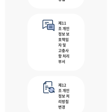
제11
조 개인
정보 보
호책임
자 및
고충사
항 처리
부서
제12
조 개인
정보 처
리방침
변경