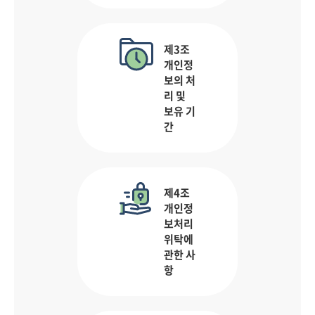
제3조
개인정
보의 처
리 및
보유 기
간
제4조
개인정
보처리
위탁에
관한 사
항