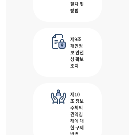
절차 및
방법
제9조
개인정
보 안전
성 확보
조치
제10
조 정보
주체의
권익침
해에 대
한 구제
방법