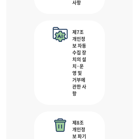
사항
제7조
개인정
보 자동
수집 장
치의 설
치·운
영 및
거부에
관한 사
항
제8조
개인정
보 파기