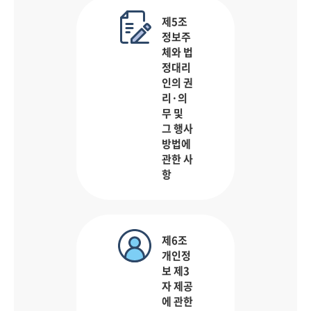
제5조
정보주
체와 법
정대리
인의 권
리·의
무 및
그 행사
방법에
관한 사
항
제6조
개인정
보 제3
자 제공
에 관한