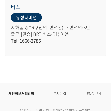
버스
유성터미널
지하철 승차(구암역, 반석행) -> 반석역(6번
출구)[환승] BRT 버스(B1) 이용
Tel. 1666-2786
개인정보처리방침
오시는길
ENGLISH
30117 세종특별시 한누리대로 422 최저임금위원회