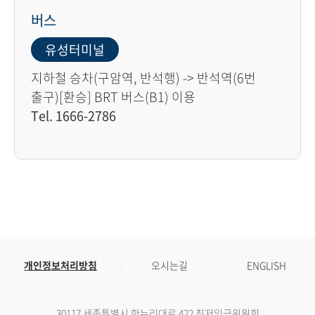
버스
유성터미널
지하철 승차(구암역, 반석행) -> 반석역(6번
출구)[환승] BRT 버스(B1) 이용
Tel. 1666-2786
개인정보처리방침
오시는길
ENGLISH
30117 세종특별시 한누리대로 422 최저임금위원회