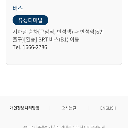
버스
유성터미널
지하철 승차(구암역, 반석행) -> 반석역(6번
출구)[환승] BRT 버스(B1) 이용
Tel. 1666-2786
개인정보처리방침
오시는길
ENGLISH
30117 세종특별시 한누리대로 422 최저임금위원회