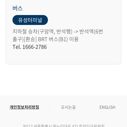
버스
유성터미널
지하철 승차(구암역, 반석행) -> 반석역(6번
출구)[환승] BRT 버스(B1) 이용
Tel. 1666-2786
개인정보처리방침
오시는길
ENGLISH
30117 세종특별시 한누리대로 422 최저임금위원회