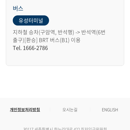
버스
유성터미널
지하철 승차(구암역, 반석행) -> 반석역(6번
출구)[환승] BRT 버스(B1) 이용
Tel. 1666-2786
개인정보처리방침
오시는길
ENGLISH
30117 세종특별시 한누리대로 422 최저임금위원회