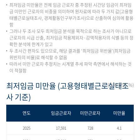
최저임금 미만율은 전체 임금 근로자 중 추정된 시간당 임금이 최저임
금 미만인 근로자의 비중을 의미하며 원자료에 따라 두 가지 값(고용형
태별근로실태조사, 경제활동인구부가조사)으로 산출하여 심의에 활용
함
그러나 두 조사 모두 최저임금 분석을 목적으로 하는 조사가 아니므로
근로자의 시급 산출, 최저임금 적용제외자·감액적용자의 식별 등의 정
확한 분석에 한계가 있고
두 조사간 편차도 있으므로, 해당 결과를 ‘최저임금 위반율’(최저임금
위반자의 비율)로 해석할 수 없음
따라서 미만 근로자 추정치는 시계열 추세 파악 측면에서 해석하는 것
이 적절함
최저임금 미만율 (고용형태별근로실태조
(단위:천명, %)
사 기준)
연도
임금근로자
미만근로자
미만율
2025
17,591
728
4.1