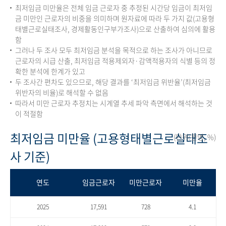
최저임금 미만율은 전체 임금 근로자 중 추정된 시간당 임금이 최저임
금 미만인 근로자의 비중을 의미하며 원자료에 따라 두 가지 값(고용형
태별근로실태조사, 경제활동인구부가조사)으로 산출하여 심의에 활용
함
그러나 두 조사 모두 최저임금 분석을 목적으로 하는 조사가 아니므로
근로자의 시급 산출, 최저임금 적용제외자·감액적용자의 식별 등의 정
확한 분석에 한계가 있고
두 조사간 편차도 있으므로, 해당 결과를 ‘최저임금 위반율’(최저임금
위반자의 비율)로 해석할 수 없음
따라서 미만 근로자 추정치는 시계열 추세 파악 측면에서 해석하는 것
이 적절함
최저임금 미만율 (고용형태별근로실태조
(단위:천명, %)
사 기준)
연도
임금근로자
미만근로자
미만율
2025
17,591
728
4.1