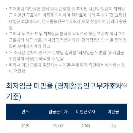
최저임금 미만율은 전체 임금 근로자 중 추정된 시간당 임금이 최저임
금 미만인 근로자의 비중을 의미하며 원자료에 따라 두 가지 값(고용형
태별근로실태조사, 경제활동인구부가조사)으로 산출하여 심의에 활용
함
그러나 두 조사 모두 최저임금 분석을 목적으로 하는 조사가 아니므로
근로자의 시급 산출, 최저임금 적용제외자·감액적용자의 식별 등의 정
확한 분석에 한계가 있고
두 조사간 편차도 있으므로, 해당 결과를 ‘최저임금 위반율’(최저임금
위반자의 비율)로 해석할 수 없음
따라서 미만 근로자 추정치는 시계열 추세 파악 측면에서 해석하는 것
이 적절함
최저임금 미만율 (경제활동인구부가조사
(단위:천명, %)
기준)
연도
임금근로자
미만근로자
미만율
2025
22,413
2,769
12.4