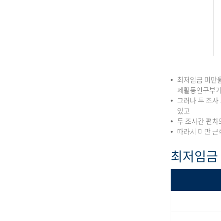
최저임금 미만율
제활동인구부가
그러나 두 조사
있고
두 조사간 편차
따라서 미만 근
최저임금