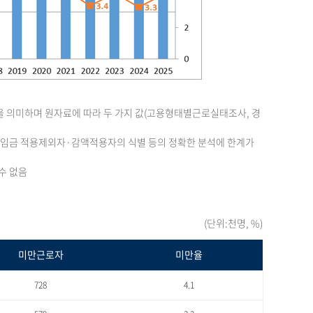
을 의미하며 원자료에 따라 두 가지 값(고용형태별근로실태조사, 경
최저임금 적용제외자·감액적용자의 식별 등의 정확한 분석에 한계가
수 없음
(단위:천명, %)
미만근로자
미만율
728
4.1