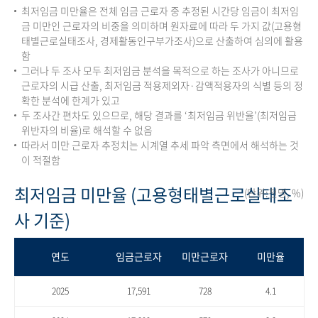
최저임금 미만율은 전체 임금 근로자 중 추정된 시간당 임금이 최저임
금 미만인 근로자의 비중을 의미하며 원자료에 따라 두 가지 값(고용형
태별근로실태조사, 경제활동인구부가조사)으로 산출하여 심의에 활용
함
그러나 두 조사 모두 최저임금 분석을 목적으로 하는 조사가 아니므로
근로자의 시급 산출, 최저임금 적용제외자·감액적용자의 식별 등의 정
확한 분석에 한계가 있고
두 조사간 편차도 있으므로, 해당 결과를 ‘최저임금 위반율’(최저임금
위반자의 비율)로 해석할 수 없음
따라서 미만 근로자 추정치는 시계열 추세 파악 측면에서 해석하는 것
이 적절함
최저임금 미만율 (고용형태별근로실태조
(단위:천명, %)
사 기준)
연도
임금근로자
미만근로자
미만율
2025
17,591
728
4.1