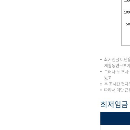
최저임금 미만율
제활동인구부가
그러나 두 조사
있고
두 조사간 편차
따라서 미만 근
최저임금