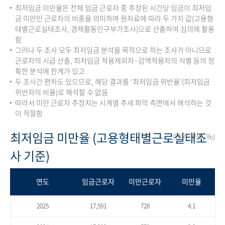
최저임금 미만율은 전체 임금 근로자 중 추정된 시간당 임금이 최저임
금 미만인 근로자의 비중을 의미하며 원자료에 따라 두 가지 값(고용형
태별근로실태조사, 경제활동인구부가조사)으로 산출하여 심의에 활용
함
그러나 두 조사 모두 최저임금 분석을 목적으로 하는 조사가 아니므로
근로자의 시급 산출, 최저임금 적용제외자·감액적용자의 식별 등의 정
확한 분석에 한계가 있고
두 조사간 편차도 있으므로, 해당 결과를 ‘최저임금 위반율’(최저임금
위반자의 비율)로 해석할 수 없음
따라서 미만 근로자 추정치는 시계열 추세 파악 측면에서 해석하는 것
이 적절함
최저임금 미만율 (고용형태별근로실태조
(단위:천명, %)
사 기준)
연도
임금근로자
미만근로자
미만율
2025
17,591
728
4.1