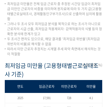
최저임금 미만율은 전체 임금 근로자 중 추정된 시간당 임금이 최저임
금 미만인 근로자의 비중을 의미하며 원자료에 따라 두 가지 값(고용형
태별근로실태조사, 경제활동인구부가조사)으로 산출하여 심의에 활용
함
그러나 두 조사 모두 최저임금 분석을 목적으로 하는 조사가 아니므로
근로자의 시급 산출, 최저임금 적용제외자·감액적용자의 식별 등의 정
확한 분석에 한계가 있고
두 조사간 편차도 있으므로, 해당 결과를 ‘최저임금 위반율’(최저임금
위반자의 비율)로 해석할 수 없음
따라서 미만 근로자 추정치는 시계열 추세 파악 측면에서 해석하는 것
이 적절함
최저임금 미만율 (고용형태별근로실태조
(단위:천명, %)
사 기준)
연도
임금근로자
미만근로자
미만율
2025
17,591
728
4.1