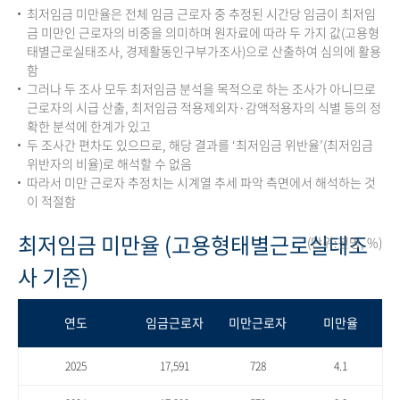
최저임금 미만율은 전체 임금 근로자 중 추정된 시간당 임금이 최저임
금 미만인 근로자의 비중을 의미하며 원자료에 따라 두 가지 값(고용형
태별근로실태조사, 경제활동인구부가조사)으로 산출하여 심의에 활용
함
그러나 두 조사 모두 최저임금 분석을 목적으로 하는 조사가 아니므로
근로자의 시급 산출, 최저임금 적용제외자·감액적용자의 식별 등의 정
확한 분석에 한계가 있고
두 조사간 편차도 있으므로, 해당 결과를 ‘최저임금 위반율’(최저임금
위반자의 비율)로 해석할 수 없음
따라서 미만 근로자 추정치는 시계열 추세 파악 측면에서 해석하는 것
이 적절함
최저임금 미만율 (고용형태별근로실태조
(단위:천명, %)
사 기준)
연도
임금근로자
미만근로자
미만율
2025
17,591
728
4.1