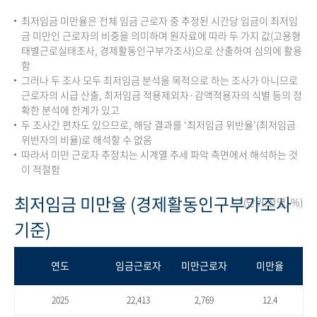
최저임금 미만율은 전체 임금 근로자 중 추정된 시간당 임금이 최저임
금 미만인 근로자의 비중을 의미하며 원자료에 따라 두 가지 값(고용형
태별근로실태조사, 경제활동인구부가조사)으로 산출하여 심의에 활용
함
그러나 두 조사 모두 최저임금 분석을 목적으로 하는 조사가 아니므로
근로자의 시급 산출, 최저임금 적용제외자·감액적용자의 식별 등의 정
확한 분석에 한계가 있고
두 조사간 편차도 있으므로, 해당 결과를 ‘최저임금 위반율’(최저임금
위반자의 비율)로 해석할 수 없음
따라서 미만 근로자 추정치는 시계열 추세 파악 측면에서 해석하는 것
이 적절함
최저임금 미만율 (경제활동인구부가조사
(단위:천명, %)
기준)
연도
임금근로자
미만근로자
미만율
2025
22,413
2,769
12.4