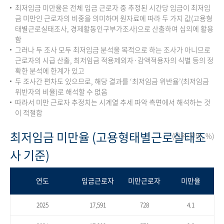
최저임금 미만율은 전체 임금 근로자 중 추정된 시간당 임금이 최저임
금 미만인 근로자의 비중을 의미하며 원자료에 따라 두 가지 값(고용형
태별근로실태조사, 경제활동인구부가조사)으로 산출하여 심의에 활용
함
그러나 두 조사 모두 최저임금 분석을 목적으로 하는 조사가 아니므로
근로자의 시급 산출, 최저임금 적용제외자·감액적용자의 식별 등의 정
확한 분석에 한계가 있고
두 조사간 편차도 있으므로, 해당 결과를 ‘최저임금 위반율’(최저임금
위반자의 비율)로 해석할 수 없음
따라서 미만 근로자 추정치는 시계열 추세 파악 측면에서 해석하는 것
이 적절함
최저임금 미만율 (고용형태별근로실태조
(단위:천명, %)
사 기준)
연도
임금근로자
미만근로자
미만율
2025
17,591
728
4.1