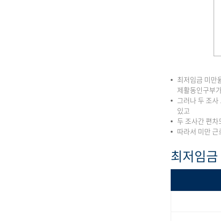
최저임금 미만율
제활동인구부가
그러나 두 조사
있고
두 조사간 편차
따라서 미만 근
최저임금