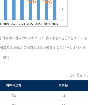
을 의미하며 원자료에 따라 두 가지 값(고용형태별근로실태조사, 경
최저임금 적용제외자·감액적용자의 식별 등의 정확한 분석에 한계가
수 없음
(단위:천명, %)
미만근로자
미만율
728
4.1