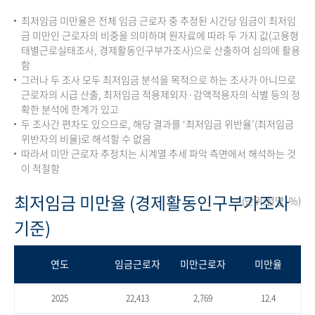
최저임금 미만율은 전체 임금 근로자 중 추정된 시간당 임금이 최저임
금 미만인 근로자의 비중을 의미하며 원자료에 따라 두 가지 값(고용형
태별근로실태조사, 경제활동인구부가조사)으로 산출하여 심의에 활용
함
그러나 두 조사 모두 최저임금 분석을 목적으로 하는 조사가 아니므로
근로자의 시급 산출, 최저임금 적용제외자·감액적용자의 식별 등의 정
확한 분석에 한계가 있고
두 조사간 편차도 있으므로, 해당 결과를 ‘최저임금 위반율’(최저임금
위반자의 비율)로 해석할 수 없음
따라서 미만 근로자 추정치는 시계열 추세 파악 측면에서 해석하는 것
이 적절함
최저임금 미만율 (경제활동인구부가조사
(단위:천명, %)
기준)
연도
임금근로자
미만근로자
미만율
2025
22,413
2,769
12.4