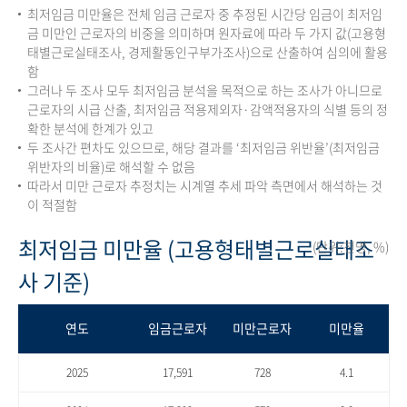
최저임금 미만율은 전체 임금 근로자 중 추정된 시간당 임금이 최저임
금 미만인 근로자의 비중을 의미하며 원자료에 따라 두 가지 값(고용형
태별근로실태조사, 경제활동인구부가조사)으로 산출하여 심의에 활용
함
그러나 두 조사 모두 최저임금 분석을 목적으로 하는 조사가 아니므로
근로자의 시급 산출, 최저임금 적용제외자·감액적용자의 식별 등의 정
확한 분석에 한계가 있고
두 조사간 편차도 있으므로, 해당 결과를 ‘최저임금 위반율’(최저임금
위반자의 비율)로 해석할 수 없음
따라서 미만 근로자 추정치는 시계열 추세 파악 측면에서 해석하는 것
이 적절함
최저임금 미만율 (고용형태별근로실태조
(단위:천명, %)
사 기준)
연도
임금근로자
미만근로자
미만율
2025
17,591
728
4.1