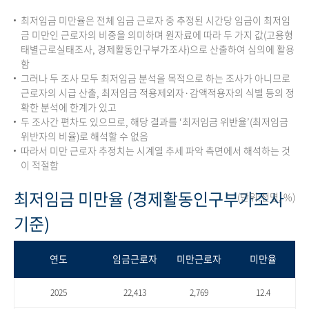
최저임금 미만율은 전체 임금 근로자 중 추정된 시간당 임금이 최저임
금 미만인 근로자의 비중을 의미하며 원자료에 따라 두 가지 값(고용형
태별근로실태조사, 경제활동인구부가조사)으로 산출하여 심의에 활용
함
그러나 두 조사 모두 최저임금 분석을 목적으로 하는 조사가 아니므로
근로자의 시급 산출, 최저임금 적용제외자·감액적용자의 식별 등의 정
확한 분석에 한계가 있고
두 조사간 편차도 있으므로, 해당 결과를 ‘최저임금 위반율’(최저임금
위반자의 비율)로 해석할 수 없음
따라서 미만 근로자 추정치는 시계열 추세 파악 측면에서 해석하는 것
이 적절함
최저임금 미만율 (경제활동인구부가조사
(단위:천명, %)
기준)
연도
임금근로자
미만근로자
미만율
2025
22,413
2,769
12.4