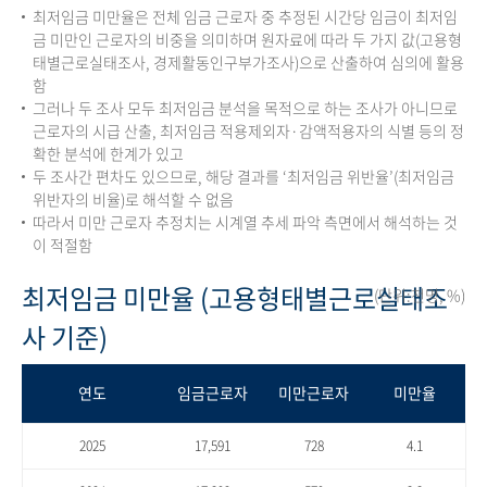
최저임금 미만율은 전체 임금 근로자 중 추정된 시간당 임금이 최저임
금 미만인 근로자의 비중을 의미하며 원자료에 따라 두 가지 값(고용형
태별근로실태조사, 경제활동인구부가조사)으로 산출하여 심의에 활용
함
그러나 두 조사 모두 최저임금 분석을 목적으로 하는 조사가 아니므로
근로자의 시급 산출, 최저임금 적용제외자·감액적용자의 식별 등의 정
확한 분석에 한계가 있고
두 조사간 편차도 있으므로, 해당 결과를 ‘최저임금 위반율’(최저임금
위반자의 비율)로 해석할 수 없음
따라서 미만 근로자 추정치는 시계열 추세 파악 측면에서 해석하는 것
이 적절함
최저임금 미만율 (고용형태별근로실태조
(단위:천명, %)
사 기준)
연도
임금근로자
미만근로자
미만율
2025
17,591
728
4.1