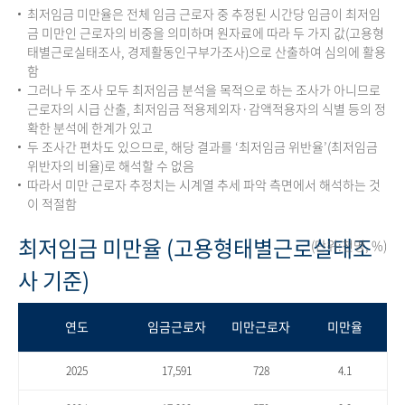
최저임금 미만율은 전체 임금 근로자 중 추정된 시간당 임금이 최저임
금 미만인 근로자의 비중을 의미하며 원자료에 따라 두 가지 값(고용형
태별근로실태조사, 경제활동인구부가조사)으로 산출하여 심의에 활용
함
그러나 두 조사 모두 최저임금 분석을 목적으로 하는 조사가 아니므로
근로자의 시급 산출, 최저임금 적용제외자·감액적용자의 식별 등의 정
확한 분석에 한계가 있고
두 조사간 편차도 있으므로, 해당 결과를 ‘최저임금 위반율’(최저임금
위반자의 비율)로 해석할 수 없음
따라서 미만 근로자 추정치는 시계열 추세 파악 측면에서 해석하는 것
이 적절함
최저임금 미만율 (고용형태별근로실태조
(단위:천명, %)
사 기준)
연도
임금근로자
미만근로자
미만율
2025
17,591
728
4.1