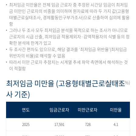
최저임금 미만율은 전체 임금 근로자 중 추정된 시간당 임금이 최저임
금 미만인 근로자의 비중을 의미하며 원자료에 따라 두 가지 값(고용형
태별근로실태조사, 경제활동인구부가조사)으로 산출하여 심의에 활용
함
그러나 두 조사 모두 최저임금 분석을 목적으로 하는 조사가 아니므로
근로자의 시급 산출, 최저임금 적용제외자·감액적용자의 식별 등의 정
확한 분석에 한계가 있고
두 조사간 편차도 있으므로, 해당 결과를 ‘최저임금 위반율’(최저임금
위반자의 비율)로 해석할 수 없음
따라서 미만 근로자 추정치는 시계열 추세 파악 측면에서 해석하는 것
이 적절함
최저임금 미만율 (고용형태별근로실태조
(단위:천명, %)
사 기준)
연도
임금근로자
미만근로자
미만율
2025
17,591
728
4.1