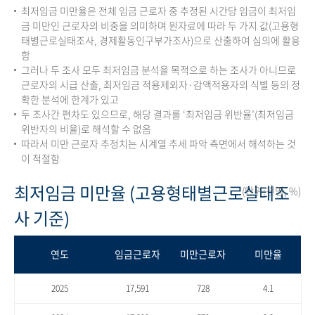
최저임금 미만율은 전체 임금 근로자 중 추정된 시간당 임금이 최저임
금 미만인 근로자의 비중을 의미하며 원자료에 따라 두 가지 값(고용형
태별근로실태조사, 경제활동인구부가조사)으로 산출하여 심의에 활용
함
그러나 두 조사 모두 최저임금 분석을 목적으로 하는 조사가 아니므로
근로자의 시급 산출, 최저임금 적용제외자·감액적용자의 식별 등의 정
확한 분석에 한계가 있고
두 조사간 편차도 있으므로, 해당 결과를 ‘최저임금 위반율’(최저임금
위반자의 비율)로 해석할 수 없음
따라서 미만 근로자 추정치는 시계열 추세 파악 측면에서 해석하는 것
이 적절함
최저임금 미만율 (고용형태별근로실태조
(단위:천명, %)
사 기준)
연도
임금근로자
미만근로자
미만율
2025
17,591
728
4.1