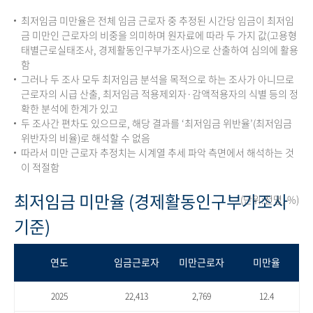
최저임금 미만율은 전체 임금 근로자 중 추정된 시간당 임금이 최저임
금 미만인 근로자의 비중을 의미하며 원자료에 따라 두 가지 값(고용형
태별근로실태조사, 경제활동인구부가조사)으로 산출하여 심의에 활용
함
그러나 두 조사 모두 최저임금 분석을 목적으로 하는 조사가 아니므로
근로자의 시급 산출, 최저임금 적용제외자·감액적용자의 식별 등의 정
확한 분석에 한계가 있고
두 조사간 편차도 있으므로, 해당 결과를 ‘최저임금 위반율’(최저임금
위반자의 비율)로 해석할 수 없음
따라서 미만 근로자 추정치는 시계열 추세 파악 측면에서 해석하는 것
이 적절함
최저임금 미만율 (경제활동인구부가조사
(단위:천명, %)
기준)
연도
임금근로자
미만근로자
미만율
2025
22,413
2,769
12.4