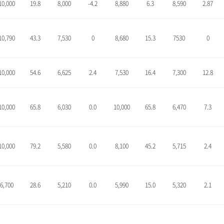
10,000
19.8
8,000
-4.2
8,880
6.3
8,590
2.87
10,790
43.3
7,530
0
8,680
15.3
7530
0
10,000
54.6
6,625
2.4
7,530
16.4
7,300
12.8
10,000
65.8
6,030
0.0
10,000
65.8
6,470
7.3
10,000
79.2
5,580
0.0
8,100
45.2
5,715
2.4
6,700
28.6
5,210
0.0
5,990
15.0
5,320
2.1