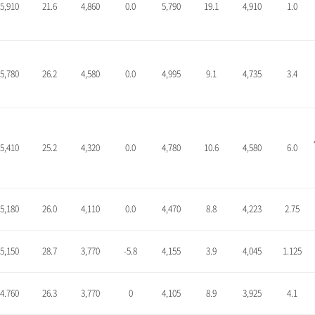
5,910
21.6
4,860
0.0
5,790
19.1
4,910
1.0
5,780
26.2
4,580
0.0
4,995
9.1
4,735
3.4
5,410
25.2
4,320
0.0
4,780
10.6
4,580
6.0
5,180
26.0
4,110
0.0
4,470
8.8
4,223
2.75
5,150
28.7
3,770
-5.8
4,155
3.9
4,045
1.125
4.760
26.3
3,770
0
4,105
8.9
3,925
4.1