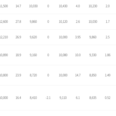
11,500
14.7
10,030
0
10,430
4.0
10,230
2.0
12,600
27.8
9,860
0
10,120
2.6
10,030
1.7
12,210
26.9
9,620
0
10,000
3.95
9,860
2.5
10,890
18.9
9,160
0
10,080
10.0
9,330
1.86
10,800
23.9
8,720
0
10,000
14.7
8,850
1.49
10,000
16.4
8,410
-2.1
9,110
6.1
8,635
0.52