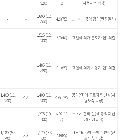
-
-
920)
5)
(사용자측 퇴장)
1,600 (12,
-
-
4.9(75)
노ㆍ사ㆍ공익 합의(만장일치)
800)
1,525 (12,
-
-
2.7(40)
표결에 의거 근로자(안) 의결
200)
1,485 (11,
-
-
6.1(85)
표결에 의거 사용자(안) 의결
880)
1.400 (11,
1,400 (11,
공익(안)에 근로자측 찬성(사
9.8
9.8(125)
200)
200)
용자측 퇴장)
1,275 (10,
8.97(10
노ㆍ사 합의(안)에 공익측 찬
-
-
200)
5)
성(만장일치)
1,180 (9,4
1,170 (9,3
사용자(안)에 공익측 찬성(근
8.8
7.8(85)
40)
60)
로자측 퇴장)