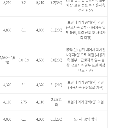
(표결 선포 전 근로자측 일부
5,210
7.2
5,210
7.2(350)
퇴장, 표결 선포 후 사용자측
전원 퇴장)
표결에 의거 공익(안) 의결
(근로자측 일부·사용자측 일
4,860
6.1
4,860
6.1(280)
부 불참, 표결 선포 후 사용자
측 퇴장)
공익(안) 범위 내에서 제시된
사용자(안)으로 의결 (사용자
4,580～4,6
6.0~6.9
4,580
6.0(260)
측 일부 · 근로자측 일부 불
20
참, 근로자측 일부 표결 미참
여로 기권)
표결에 의거 공익(안) 의결
4,320
5.1
4,320
5.1(210)
(사용자측 퇴장으로 기권)
2.75(11
4,110
2.75
4,110
표결에 의거 공익(안) 의결
0)
4,000
6.1
4,000
6.1(230)
노·사·공익 합의