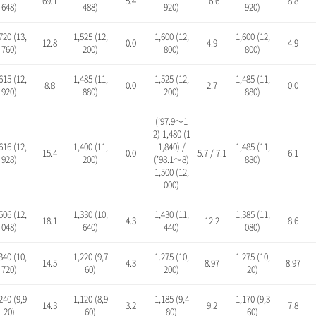
69.1
5.4
16.6
8.8
648)
488)
920)
920)
720 (13,
1,525 (12,
1,600 (12,
1,600 (12,
12.8
0.0
4.9
4.9
760)
200)
800)
800)
615 (12,
1,485 (11,
1,525 (12,
1,485 (11,
8.8
0.0
2.7
0.0
920)
880)
200)
880)
(’97.9～1
2) 1,480 (1
616 (12,
1,400 (11,
1,840) /
1,485 (11,
15.4
0.0
5.7 / 7.1
6.1
928)
200)
(’98.1～8)
880)
1,500 (12,
000)
506 (12,
1,330 (10,
1,430 (11,
1,385 (11,
18.1
4.3
12.2
8.6
048)
640)
440)
080)
340 (10,
1,220 (9,7
1.275 (10,
1.275 (10,
14.5
4.3
8.97
8.97
720)
60)
200)
20)
240 (9,9
1,120 (8,9
1,185 (9,4
1,170 (9,3
14.3
3.2
9.2
7.8
20)
60)
80)
60)