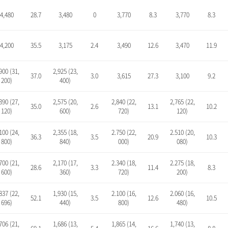
4,480
28.7
3,480
0
3,770
8.3
3,770
8.3
4,200
35.5
3,175
2.4
3,490
12.6
3,470
11.9
900 (31,
2,925 (23,
37.0
3.0
3,615
27.3
3,100
9.2
200)
400)
390 (27,
2,575 (20,
2,840 (22,
2,765 (22,
35.0
2.6
13.1
10.2
120)
600)
720)
120)
100 (24,
2,355 (18,
2.750 (22,
2.510 (20,
36.3
3.5
20.9
10.3
800)
840)
000)
080)
700 (21,
2,170 (17,
2.340 (18,
2.275 (18,
28.6
3.3
11.4
8.3
600)
360)
720)
200)
837 (22,
1,930 (15,
2.100 (16,
2.060 (16,
52.1
3.5
12.6
10.5
696)
440)
800)
480)
706 (21,
1,686 (13,
1,865 (14,
1,740 (13,