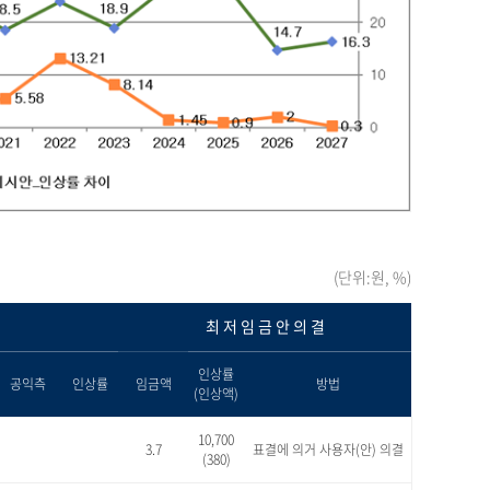
(단위:원, %)
최 저 임 금 안 의 결
인상률
공익측
인상률
임금액
방법
(인상액)
10,700
3.7
표결에 의거 사용자(안) 의결
(380)