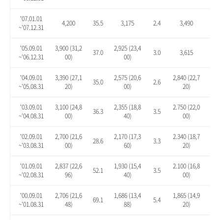
'07.01.01
4,200
35.5
3,175
2.4
3,490
12.
~'07.12.31
'05.09.01
3,900 (31,2
2,925 (23,4
37.0
3.0
3,615
27.
~'06.12.31
00)
00)
'04.09.01
3,390 (27,1
2,575 (20,6
2,840 (22,7
35.0
2.6
13.
~'05.08.31
20)
00)
20)
'03.09.01
3,100 (24,8
2,355 (18,8
2.750 (22,0
36.3
3.5
20.
~'04.08.31
00)
40)
00)
'02.09.01
2,700 (21,6
2,170 (17,3
2.340 (18,7
28.6
3.3
11.
~'03.08.31
00)
60)
20)
'01.09.01
2,837 (22,6
1,930 (15,4
2.100 (16,8
52.1
3.5
12.
~'02.08.31
96)
40)
00)
'00.09.01
2,706 (21,6
1,686 (13,4
1,865 (14,9
69.1
5.4
16.
~'01.08.31
48)
88)
20)