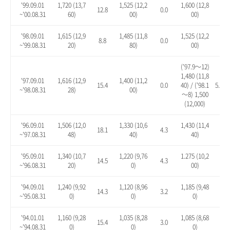
'99.09.01
1,720 (13,7
1,525 (12,2
1,600 (12,8
12.8
0.0
4.9
~'00.08.31
60)
00)
00)
'98.09.01
1,615 (12,9
1,485 (11,8
1,525 (12,2
8.8
0.0
2.7
~'99.08.31
20)
80)
00)
(’97.9～12)
1,480 (11,8
'97.09.01
1,616 (12,9
1,400 (11,2
15.4
0.0
40) / (’98.1
5.7 / 
~'98.08.31
28)
00)
～8) 1,500
(12,000)
'96.09.01
1,506 (12,0
1,330 (10,6
1,430 (11,4
18.1
4.3
12.
~'97.08.31
48)
40)
40)
'95.09.01
1,340 (10,7
1,220 (9,76
1.275 (10,2
14.5
4.3
8.9
~'96.08.31
20)
0)
00)
'94.09.01
1,240 (9,92
1,120 (8,96
1,185 (9,48
14.3
3.2
9.2
~'95.08.31
0)
0)
0)
'94.01.01
1,160 (9,28
1,035 (8,28
1,085 (8,68
15.4
3.0
7.9
~'94.08.31
0)
0)
0)