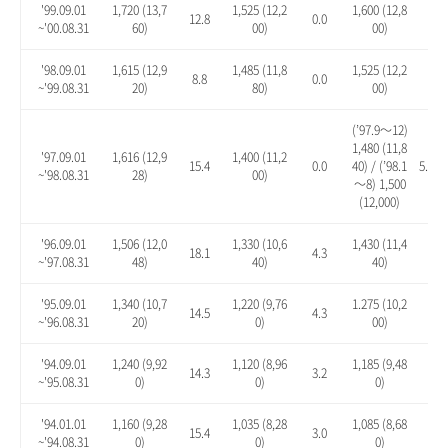
'99.09.01
1,720 (13,7
1,525 (12,2
1,600 (12,8
12.8
0.0
4.9
~'00.08.31
60)
00)
00)
'98.09.01
1,615 (12,9
1,485 (11,8
1,525 (12,2
8.8
0.0
2.7
~'99.08.31
20)
80)
00)
(’97.9～12)
1,480 (11,8
'97.09.01
1,616 (12,9
1,400 (11,2
15.4
0.0
40) / (’98.1
5.7 / 
~'98.08.31
28)
00)
～8) 1,500
(12,000)
'96.09.01
1,506 (12,0
1,330 (10,6
1,430 (11,4
18.1
4.3
12.
~'97.08.31
48)
40)
40)
'95.09.01
1,340 (10,7
1,220 (9,76
1.275 (10,2
14.5
4.3
8.9
~'96.08.31
20)
0)
00)
'94.09.01
1,240 (9,92
1,120 (8,96
1,185 (9,48
14.3
3.2
9.2
~'95.08.31
0)
0)
0)
'94.01.01
1,160 (9,28
1,035 (8,28
1,085 (8,68
15.4
3.0
7.9
~'94.08.31
0)
0)
0)