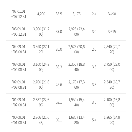
'07.01.01
4,200
35.5
3,175
2.4
3,490
12.
~'07.12.31
'05.09.01
3,900 (31,2
2,925 (23,4
37.0
3.0
3,615
27.
~'06.12.31
00)
00)
'04.09.01
3,390 (27,1
2,575 (20,6
2,840 (22,7
35.0
2.6
13.
~'05.08.31
20)
00)
20)
'03.09.01
3,100 (24,8
2,355 (18,8
2.750 (22,0
36.3
3.5
20.
~'04.08.31
00)
40)
00)
'02.09.01
2,700 (21,6
2,170 (17,3
2.340 (18,7
28.6
3.3
11.
~'03.08.31
00)
60)
20)
'01.09.01
2,837 (22,6
1,930 (15,4
2.100 (16,8
52.1
3.5
12.
~'02.08.31
96)
40)
00)
'00.09.01
2,706 (21,6
1,686 (13,4
1,865 (14,9
69.1
5.4
16.
~'01.08.31
48)
88)
20)