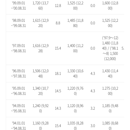
'99.09.01
1,720 (13,7
1,525 (12,2
1,600 (12,8
12.8
0.0
4.9
~'00.08.31
60)
00)
00)
'98.09.01
1,615 (12,9
1,485 (11,8
1,525 (12,2
8.8
0.0
2.7
~'99.08.31
20)
80)
00)
(’97.9～12)
1,480 (11,8
'97.09.01
1,616 (12,9
1,400 (11,2
15.4
0.0
40) / (’98.1
5.7 / 
~'98.08.31
28)
00)
～8) 1,500
(12,000)
'96.09.01
1,506 (12,0
1,330 (10,6
1,430 (11,4
18.1
4.3
12.
~'97.08.31
48)
40)
40)
'95.09.01
1,340 (10,7
1,220 (9,76
1.275 (10,2
14.5
4.3
8.9
~'96.08.31
20)
0)
00)
'94.09.01
1,240 (9,92
1,120 (8,96
1,185 (9,48
14.3
3.2
9.2
~'95.08.31
0)
0)
0)
'94.01.01
1,160 (9,28
1,035 (8,28
1,085 (8,68
15.4
3.0
7.9
~'94.08.31
0)
0)
0)