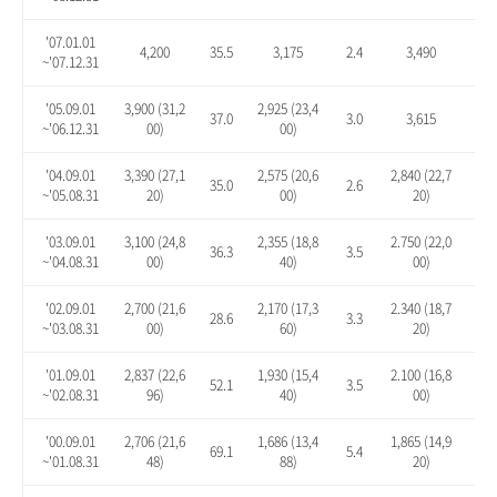
'07.01.01
4,200
35.5
3,175
2.4
3,490
12.
~'07.12.31
'05.09.01
3,900 (31,2
2,925 (23,4
37.0
3.0
3,615
27.
~'06.12.31
00)
00)
'04.09.01
3,390 (27,1
2,575 (20,6
2,840 (22,7
35.0
2.6
13.
~'05.08.31
20)
00)
20)
'03.09.01
3,100 (24,8
2,355 (18,8
2.750 (22,0
36.3
3.5
20.
~'04.08.31
00)
40)
00)
'02.09.01
2,700 (21,6
2,170 (17,3
2.340 (18,7
28.6
3.3
11.
~'03.08.31
00)
60)
20)
'01.09.01
2,837 (22,6
1,930 (15,4
2.100 (16,8
52.1
3.5
12.
~'02.08.31
96)
40)
00)
'00.09.01
2,706 (21,6
1,686 (13,4
1,865 (14,9
69.1
5.4
16.
~'01.08.31
48)
88)
20)