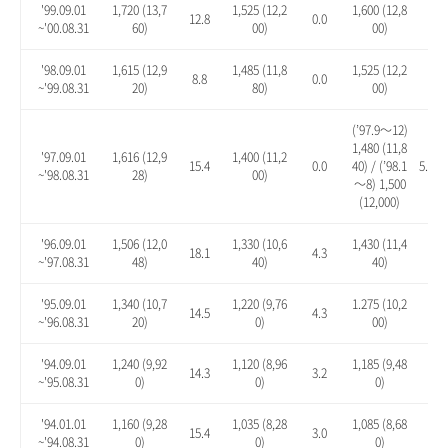
'99.09.01
1,720 (13,7
1,525 (12,2
1,600 (12,8
12.8
0.0
4.9
~'00.08.31
60)
00)
00)
'98.09.01
1,615 (12,9
1,485 (11,8
1,525 (12,2
8.8
0.0
2.7
~'99.08.31
20)
80)
00)
(’97.9～12)
1,480 (11,8
'97.09.01
1,616 (12,9
1,400 (11,2
15.4
0.0
40) / (’98.1
5.7 / 
~'98.08.31
28)
00)
～8) 1,500
(12,000)
'96.09.01
1,506 (12,0
1,330 (10,6
1,430 (11,4
18.1
4.3
12.
~'97.08.31
48)
40)
40)
'95.09.01
1,340 (10,7
1,220 (9,76
1.275 (10,2
14.5
4.3
8.9
~'96.08.31
20)
0)
00)
'94.09.01
1,240 (9,92
1,120 (8,96
1,185 (9,48
14.3
3.2
9.2
~'95.08.31
0)
0)
0)
'94.01.01
1,160 (9,28
1,035 (8,28
1,085 (8,68
15.4
3.0
7.9
~'94.08.31
0)
0)
0)