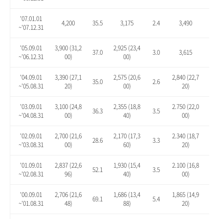
'07.01.01
4,200
35.5
3,175
2.4
3,490
12.
~'07.12.31
'05.09.01
3,900 (31,2
2,925 (23,4
37.0
3.0
3,615
27.
~'06.12.31
00)
00)
'04.09.01
3,390 (27,1
2,575 (20,6
2,840 (22,7
35.0
2.6
13.
~'05.08.31
20)
00)
20)
'03.09.01
3,100 (24,8
2,355 (18,8
2.750 (22,0
36.3
3.5
20.
~'04.08.31
00)
40)
00)
'02.09.01
2,700 (21,6
2,170 (17,3
2.340 (18,7
28.6
3.3
11.
~'03.08.31
00)
60)
20)
'01.09.01
2,837 (22,6
1,930 (15,4
2.100 (16,8
52.1
3.5
12.
~'02.08.31
96)
40)
00)
'00.09.01
2,706 (21,6
1,686 (13,4
1,865 (14,9
69.1
5.4
16.
~'01.08.31
48)
88)
20)