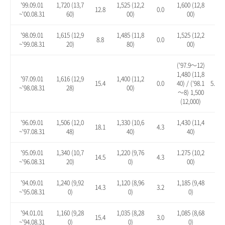
'99.09.01
1,720 (13,7
1,525 (12,2
1,600 (12,8
12.8
0.0
4.9
~'00.08.31
60)
00)
00)
'98.09.01
1,615 (12,9
1,485 (11,8
1,525 (12,2
8.8
0.0
2.7
~'99.08.31
20)
80)
00)
(’97.9～12)
1,480 (11,8
'97.09.01
1,616 (12,9
1,400 (11,2
15.4
0.0
40) / (’98.1
5.7 / 
~'98.08.31
28)
00)
～8) 1,500
(12,000)
'96.09.01
1,506 (12,0
1,330 (10,6
1,430 (11,4
18.1
4.3
12.
~'97.08.31
48)
40)
40)
'95.09.01
1,340 (10,7
1,220 (9,76
1.275 (10,2
14.5
4.3
8.9
~'96.08.31
20)
0)
00)
'94.09.01
1,240 (9,92
1,120 (8,96
1,185 (9,48
14.3
3.2
9.2
~'95.08.31
0)
0)
0)
'94.01.01
1,160 (9,28
1,035 (8,28
1,085 (8,68
15.4
3.0
7.9
~'94.08.31
0)
0)
0)