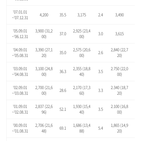
'07.01.01
4,200
35.5
3,175
2.4
3,490
12.
~'07.12.31
'05.09.01
3,900 (31,2
2,925 (23,4
37.0
3.0
3,615
27.
~'06.12.31
00)
00)
'04.09.01
3,390 (27,1
2,575 (20,6
2,840 (22,7
35.0
2.6
13.
~'05.08.31
20)
00)
20)
'03.09.01
3,100 (24,8
2,355 (18,8
2.750 (22,0
36.3
3.5
20.
~'04.08.31
00)
40)
00)
'02.09.01
2,700 (21,6
2,170 (17,3
2.340 (18,7
28.6
3.3
11.
~'03.08.31
00)
60)
20)
'01.09.01
2,837 (22,6
1,930 (15,4
2.100 (16,8
52.1
3.5
12.
~'02.08.31
96)
40)
00)
'00.09.01
2,706 (21,6
1,686 (13,4
1,865 (14,9
69.1
5.4
16.
~'01.08.31
48)
88)
20)