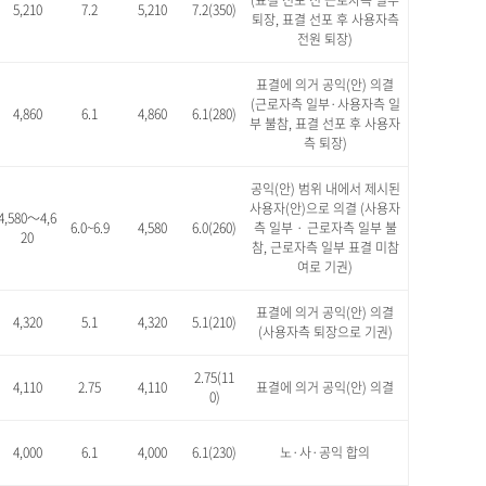
(표결 선포 전 근로자측 일부
5,210
7.2
5,210
7.2(350)
퇴장, 표결 선포 후 사용자측
전원 퇴장)
표결에 의거 공익(안) 의결
(근로자측 일부·사용자측 일
4,860
6.1
4,860
6.1(280)
부 불참, 표결 선포 후 사용자
측 퇴장)
공익(안) 범위 내에서 제시된
사용자(안)으로 의결 (사용자
4,580～4,6
6.0~6.9
4,580
6.0(260)
측 일부 · 근로자측 일부 불
20
참, 근로자측 일부 표결 미참
여로 기권)
표결에 의거 공익(안) 의결
4,320
5.1
4,320
5.1(210)
(사용자측 퇴장으로 기권)
2.75(11
4,110
2.75
4,110
표결에 의거 공익(안) 의결
0)
4,000
6.1
4,000
6.1(230)
노·사·공익 합의