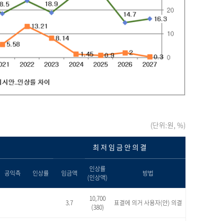
(단위:원, %)
최 저 임 금 안 의 결
인상률
공익측
인상률
임금액
방법
(인상액)
10,700
3.7
표결에 의거 사용자(안) 의결
(380)