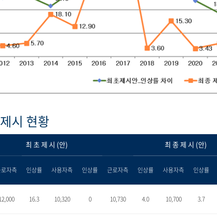
제시 현황
최 초 제 시 (안)
최 종 제 시 (안)
근로자측
인상률
사용자측
인상률
근로자측
인상률
사용자측
인상률
12,000
16.3
10,320
0
10,730
4.0
10,700
3.7