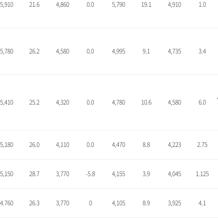
5,910
21.6
4,860
0.0
5,790
19.1
4,910
1.0
5,780
26.2
4,580
0.0
4,995
9.1
4,735
3.4
5,410
25.2
4,320
0.0
4,780
10.6
4,580
6.0
5,180
26.0
4,110
0.0
4,470
8.8
4,223
2.75
5,150
28.7
3,770
-5.8
4,155
3.9
4,045
1.125
4.760
26.3
3,770
0
4,105
8.9
3,925
4.1