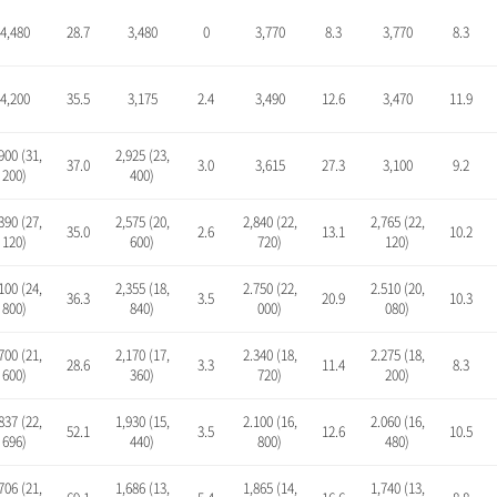
4,480
28.7
3,480
0
3,770
8.3
3,770
8.3
4,200
35.5
3,175
2.4
3,490
12.6
3,470
11.9
900 (31,
2,925 (23,
37.0
3.0
3,615
27.3
3,100
9.2
200)
400)
390 (27,
2,575 (20,
2,840 (22,
2,765 (22,
35.0
2.6
13.1
10.2
120)
600)
720)
120)
100 (24,
2,355 (18,
2.750 (22,
2.510 (20,
36.3
3.5
20.9
10.3
800)
840)
000)
080)
700 (21,
2,170 (17,
2.340 (18,
2.275 (18,
28.6
3.3
11.4
8.3
600)
360)
720)
200)
837 (22,
1,930 (15,
2.100 (16,
2.060 (16,
52.1
3.5
12.6
10.5
696)
440)
800)
480)
706 (21,
1,686 (13,
1,865 (14,
1,740 (13,