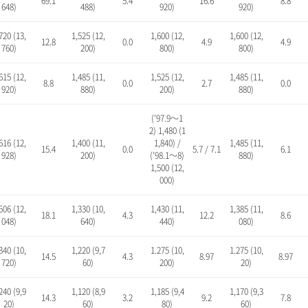
69.1
5.4
16.6
8.8
648)
488)
920)
920)
720 (13,
1,525 (12,
1,600 (12,
1,600 (12,
12.8
0.0
4.9
4.9
760)
200)
800)
800)
615 (12,
1,485 (11,
1,525 (12,
1,485 (11,
8.8
0.0
2.7
0.0
920)
880)
200)
880)
(’97.9～1
2) 1,480 (1
616 (12,
1,400 (11,
1,840) /
1,485 (11,
15.4
0.0
5.7 / 7.1
6.1
928)
200)
(’98.1～8)
880)
1,500 (12,
000)
506 (12,
1,330 (10,
1,430 (11,
1,385 (11,
18.1
4.3
12.2
8.6
048)
640)
440)
080)
340 (10,
1,220 (9,7
1.275 (10,
1.275 (10,
14.5
4.3
8.97
8.97
720)
60)
200)
20)
240 (9,9
1,120 (8,9
1,185 (9,4
1,170 (9,3
14.3
3.2
9.2
7.8
20)
60)
80)
60)