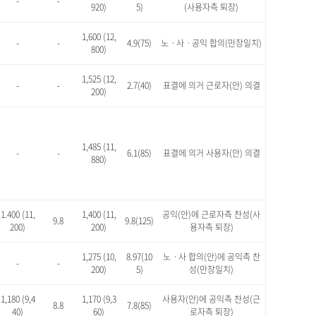
-
-
920)
5)
(사용자측 퇴장)
1,600 (12,
-
-
4.9(75)
노ㆍ사ㆍ공익 합의(만장일치)
800)
1,525 (12,
-
-
2.7(40)
표결에 의거 근로자(안) 의결
200)
1,485 (11,
-
-
6.1(85)
표결에 의거 사용자(안) 의결
880)
1.400 (11,
1,400 (11,
공익(안)에 근로자측 찬성(사
9.8
9.8(125)
200)
200)
용자측 퇴장)
1,275 (10,
8.97(10
노ㆍ사 합의(안)에 공익측 찬
-
-
200)
5)
성(만장일치)
1,180 (9,4
1,170 (9,3
사용자(안)에 공익측 찬성(근
8.8
7.8(85)
40)
60)
로자측 퇴장)