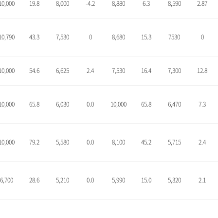
10,000
19.8
8,000
-4.2
8,880
6.3
8,590
2.87
10,790
43.3
7,530
0
8,680
15.3
7530
0
10,000
54.6
6,625
2.4
7,530
16.4
7,300
12.8
10,000
65.8
6,030
0.0
10,000
65.8
6,470
7.3
10,000
79.2
5,580
0.0
8,100
45.2
5,715
2.4
6,700
28.6
5,210
0.0
5,990
15.0
5,320
2.1