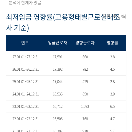
분석에 한계가 있음
최저임금 영향률(고용형태별근로실태조
(단위:천명, %)
사 기준)
연도
임금근로자
영향근로자
영향률
'27.01.01~27.12.31
17,591
660
3.8
'26.01.01~26.12.31
17,392
782
4.5
'25.01.01~25.12.31
17,044
479
2.8
'24.01.01~24.12.31
16,535
650
3.9
'23.01.01~23.12.31
16,712
1,093
6.5
'22.01.01~22.12.31
16,506
768
4.7
'21.01.01~21.12.31
16,307
928
5.7