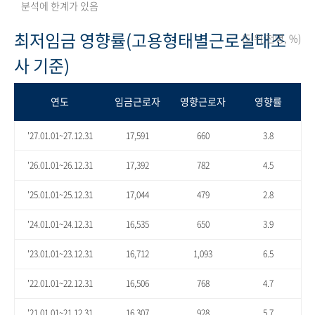
분석에 한계가 있음
최저임금 영향률(고용형태별근로실태조
(단위:천명, %)
사 기준)
연도
임금근로자
영향근로자
영향률
'27.01.01~27.12.31
17,591
660
3.8
'26.01.01~26.12.31
17,392
782
4.5
'25.01.01~25.12.31
17,044
479
2.8
'24.01.01~24.12.31
16,535
650
3.9
'23.01.01~23.12.31
16,712
1,093
6.5
'22.01.01~22.12.31
16,506
768
4.7
'21.01.01~21.12.31
16,307
928
5.7