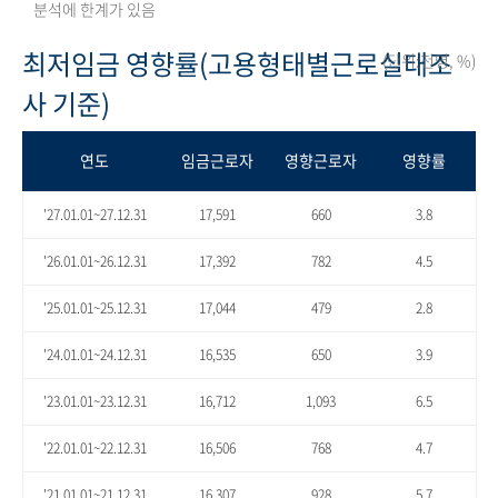
분석에 한계가 있음
최저임금 영향률(고용형태별근로실태조
(단위:천명, %)
사 기준)
연도
임금근로자
영향근로자
영향률
'27.01.01~27.12.31
17,591
660
3.8
'26.01.01~26.12.31
17,392
782
4.5
'25.01.01~25.12.31
17,044
479
2.8
'24.01.01~24.12.31
16,535
650
3.9
'23.01.01~23.12.31
16,712
1,093
6.5
'22.01.01~22.12.31
16,506
768
4.7
'21.01.01~21.12.31
16,307
928
5.7