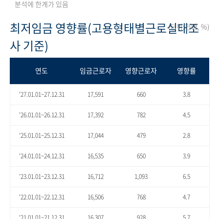
분석에 한계가 있음
최저임금 영향률(고용형태별근로실태조
(단위:천명, %)
사 기준)
연도
임금근로자
영향근로자
영향률
'27.01.01~27.12.31
17,591
660
3.8
'26.01.01~26.12.31
17,392
782
4.5
'25.01.01~25.12.31
17,044
479
2.8
'24.01.01~24.12.31
16,535
650
3.9
'23.01.01~23.12.31
16,712
1,093
6.5
'22.01.01~22.12.31
16,506
768
4.7
'21.01.01~21.12.31
16,307
928
5.7