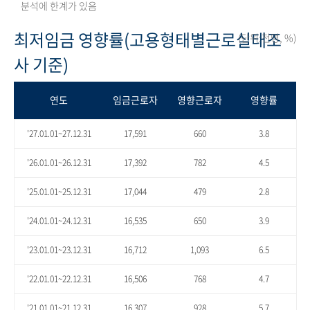
분석에 한계가 있음
최저임금 영향률(고용형태별근로실태조
(단위:천명, %)
사 기준)
연도
임금근로자
영향근로자
영향률
'27.01.01~27.12.31
17,591
660
3.8
'26.01.01~26.12.31
17,392
782
4.5
'25.01.01~25.12.31
17,044
479
2.8
'24.01.01~24.12.31
16,535
650
3.9
'23.01.01~23.12.31
16,712
1,093
6.5
'22.01.01~22.12.31
16,506
768
4.7
'21.01.01~21.12.31
16,307
928
5.7